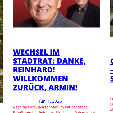
WECHSEL IM
STADTRAT: DANKE,
REINHARD!
WILLKOMMEN
ZURÜCK, ARMIN!
L
Juni 1, 2026
D
Nach fast drei Jahrzehnten im Rat der Stadt
a
Espelkamp hat Reinhard Bösch sein Ratsmandat