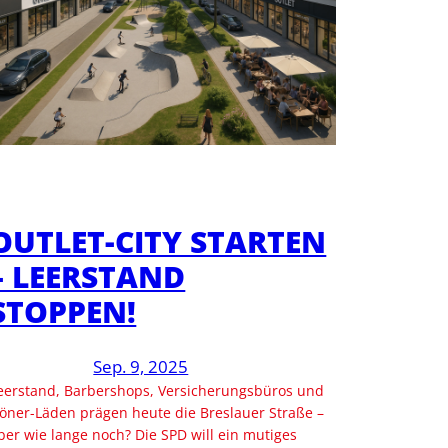
OUTLET-CITY STARTEN
– LEERSTAND
STOPPEN!
Sep. 9, 2025
eerstand, Barbershops, Versicherungsbüros und
öner-Läden prägen heute die Breslauer Straße –
ber wie lange noch? Die SPD will ein mutiges