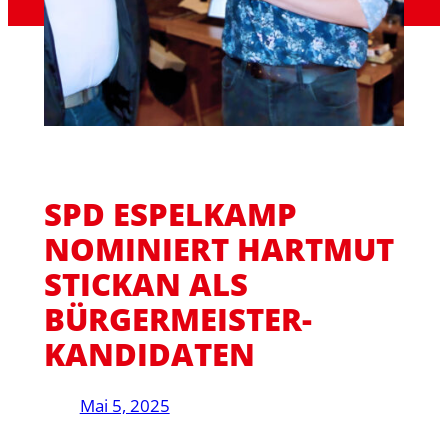
SPD ESPELKAMP
NOMINIERT HARTMUT
STICKAN ALS
BÜRGERMEISTER-
KANDIDATEN
Mai 5, 2025