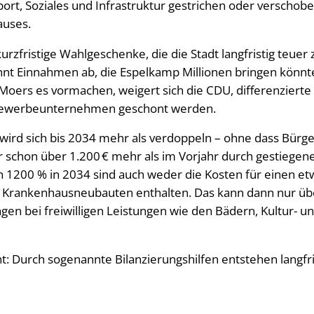
port, Soziales und Infrastruktur gestrichen oder verschob
auses.
f kurzfristige Wahlgeschenke, die die Stadt langfristig teu
ehnt Einnahmen ab, die Espelkamp Millionen bringen könnt
Moers es vormachen, weigert sich die CDU, differenzierte
 Gewerbeunternehmen geschont werden.
r wird sich bis 2034 mehr als verdoppeln – ohne dass Bürg
ahr schon über 1.200 € mehr als im Vorjahr durch gestiege
1200 % in 2034 sind auch weder die Kosten für einen e
ie Krankenhausneubauten enthalten. Das kann dann nur ü
en bei freiwilligen Leistungen wie den Bädern, Kultur- u
: Durch sogenannte Bilanzierungshilfen entstehen langfri